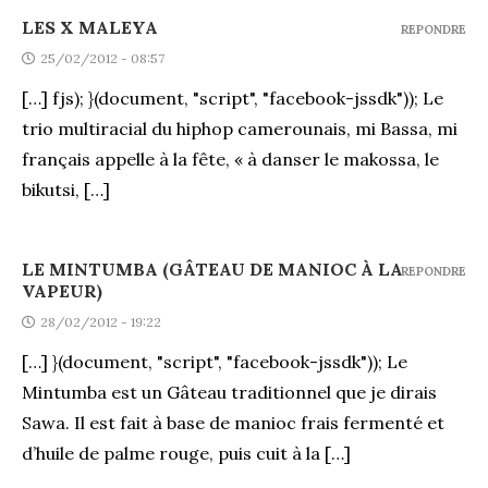
LES X MALEYA
REPONDRE
25/02/2012 - 08:57
[…] fjs); }(document, "script", "facebook-jssdk")); Le
trio multiracial du hiphop camerounais, mi Bassa, mi
français appelle à la fête, « à danser le makossa, le
bikutsi, […]
LE MINTUMBA (GÂTEAU DE MANIOC À LA
REPONDRE
VAPEUR)
28/02/2012 - 19:22
[…] }(document, "script", "facebook-jssdk")); Le
Mintumba est un Gâteau traditionnel que je dirais
Sawa. Il est fait à base de manioc frais fermenté et
d’huile de palme rouge, puis cuit à la […]