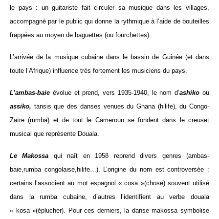
le pays : un guitariste fait circuler sa musique dans les villages,
accompagné par le public qui donne la rythmique à l’aide de bouteilles
frappées au moyen de baguettes (ou fourchettes).
L’arrivée de la musique cubaine dans le bassin de Guinée (et dans
toute l’Afrique) influence très fortement les musiciens du pays.
L’ambas-baie
évolue et prend, vers 1935-1940, le nom d’
ashiko
ou
assiko,
tansis que des danses venues du Ghana (hilife), du Congo-
Zaïre (rumba) et de tout le Cameroun se fondent dans le creuset
musical que représente Douala.
Le Makossa
qui naît en 1958 reprend divers genres (ambas-
baie,rumba congolaise,hilife…). L’origine du nom est controversée :
certains l’associent au mot espagnol « cosa »(chose) souvent utilisé
dans la rumba cubaine, d’autres l’identifient au verbe douala
« kosa »(éplucher). Pour ces derniers, la danse makossa symbolise