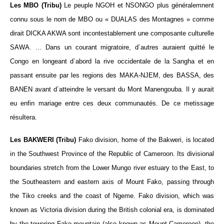
Les MBO (Tribu)
Le peuple NGOH et NSONGO plus généralemnent
connu sous le nom de MBO ou « DUALAS des Montagnes » comme
dirait DICKA AKWA sont incontestablement une composante culturelle
SAWA. … Dans un courant migratoire, d´autres auraient quitté le
Congo en longeant d´abord la rive occidentale de la Sangha et en
passant ensuite par les regions des MAKA-NJEM, des BASSA, des
BANEN avant d´atteindre le versant du Mont Manengouba. Il y aurait
eu enfin mariage entre ces deux communautés. De ce metissage
résultera.
Les BAKWERI (Tribu)
Fako division, home of the Bakweri, is located
in the Southwest Province of the Republic of Cameroon. Its divisional
boundaries stretch from the Lower Mungo river estuary to the East, to
the Southeastern and eastern axis of Mount Fako, passing through
the Tiko creeks and the coast of Ngeme. Fako division, which was
known as Victoria division during the British colonial era, is dominated
by the towering Fako mountain (also known as Mount Cameroon), the