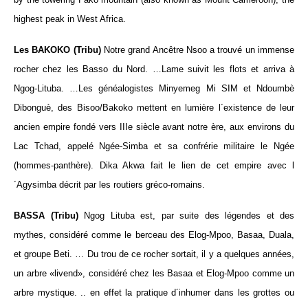
highest peak in West Africa.
Les BAKOKO (Tribu)
Notre grand Ancêtre Nsoo a trouvé un immense
rocher chez les Basso du Nord. …Lame suivit les flots et arriva à
Ngog-Lituba. …Les généalogistes Minyemeg Mi SIM et Ndoumbè
Dibonguè, des Bisoo/Bakoko mettent en lumière l´existence de leur
ancien empire fondé vers IIIe siècle avant notre ère, aux environs du
Lac Tchad, appelé Ngée-Simba et sa confrérie militaire le Ngée
(hommes-panthère). Dika Akwa fait le lien de cet empire avec l
´Agysimba décrit par les routiers gréco-romains.
BASSA (Tribu)
Ngog Lituba est, par suite des légendes et des
mythes, considéré comme le berceau des Elog-Mpoo, Basaa, Duala,
et groupe Beti. … Du trou de ce rocher sortait, il y a quelques années,
un arbre «livend», considéré chez les Basaa et Elog-Mpoo comme un
arbre mystique. .. en effet la pratique d´inhumer dans les grottes ou