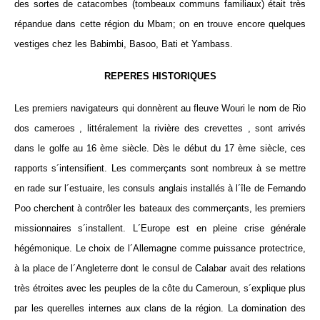
des sortes de catacombes (tombeaux communs familiaux) était très
répandue dans cette région du Mbam; on en trouve encore quelques
vestiges chez les Babimbi, Basoo, Bati et Yambass.
REPERES HISTORIQUES
Les premiers navigateurs qui donnèrent au fleuve Wouri le nom de Rio
dos cameroes , littéralement la rivière des crevettes , sont arrivés
dans le golfe au 16 ème siècle. Dès le début du 17 ème siècle, ces
rapports s´intensifient. Les commerçants sont nombreux à se mettre
en rade sur l´estuaire, les consuls anglais installés à l´île de Fernando
Poo cherchent à contrôler les bateaux des commerçants, les premiers
missionnaires s´installent. L´Europe est en pleine crise générale
hégémonique. Le choix de l´Allemagne comme puissance protectrice,
à la place de l´Angleterre dont le consul de Calabar avait des relations
très étroites avec les peuples de la côte du Cameroun, s´explique plus
par les querelles internes aux clans de la région. La domination des