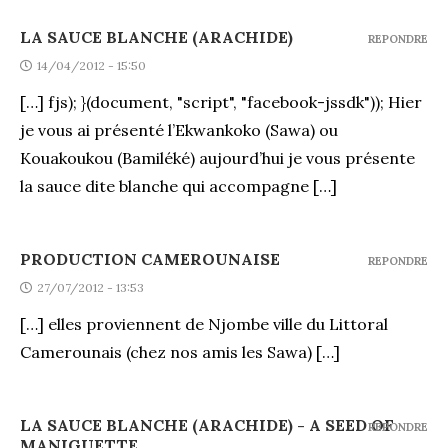
LA SAUCE BLANCHE (ARACHIDE)
REPONDRE
14/04/2012 - 15:50
[…] fjs); }(document, "script", "facebook-jssdk")); Hier
je vous ai présenté l’Ekwankoko (Sawa) ou
Kouakoukou (Bamiléké) aujourd’hui je vous présente
la sauce dite blanche qui accompagne […]
PRODUCTION CAMEROUNAISE
REPONDRE
27/07/2012 - 13:53
[…] elles proviennent de Njombe ville du Littoral
Camerounais (chez nos amis les Sawa) […]
LA SAUCE BLANCHE (ARACHIDE) - A SEED OF
REPONDRE
MANIGUETTE