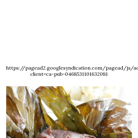
https://pagead2.googlesyndication.com/pagead/js/ad
client=ca-pub-0468531101632081