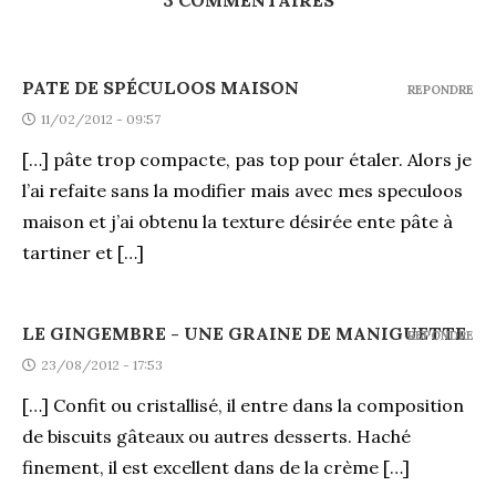
3 COMMENTAIRES
PATE DE SPÉCULOOS MAISON
REPONDRE
11/02/2012 - 09:57
[…] pâte trop compacte, pas top pour étaler. Alors je
l’ai refaite sans la modifier mais avec mes speculoos
maison et j’ai obtenu la texture désirée ente pâte à
tartiner et […]
LE GINGEMBRE - UNE GRAINE DE MANIGUETTE
REPONDRE
23/08/2012 - 17:53
[…] Confit ou cristallisé, il entre dans la composition
de biscuits gâteaux ou autres desserts. Haché
finement, il est excellent dans de la crème […]