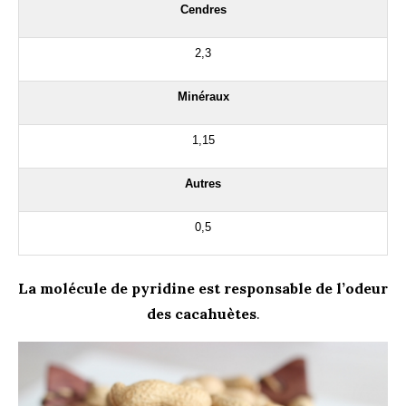
Cendres
2,3
Minéraux
1,15
Autres
0,5
La molécule de pyridine est responsable de l’odeur
des cacahuètes
.