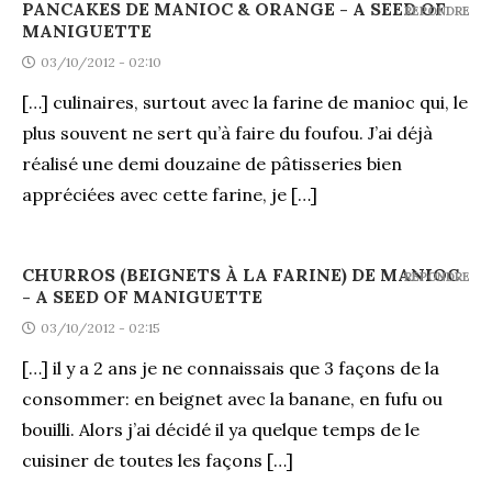
PANCAKES DE MANIOC & ORANGE - A SEED OF
REPONDRE
MANIGUETTE
03/10/2012 - 02:10
[…] culinaires, surtout avec la farine de manioc qui, le
plus souvent ne sert qu’à faire du foufou. J’ai déjà
réalisé une demi douzaine de pâtisseries bien
appréciées avec cette farine, je […]
CHURROS (BEIGNETS À LA FARINE) DE MANIOC
REPONDRE
- A SEED OF MANIGUETTE
03/10/2012 - 02:15
[…] il y a 2 ans je ne connaissais que 3 façons de la
consommer: en beignet avec la banane, en fufu ou
bouilli. Alors j’ai décidé il ya quelque temps de le
cuisiner de toutes les façons […]