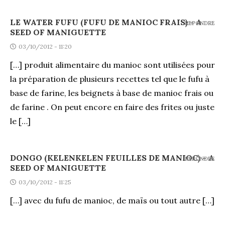
LE WATER FUFU (FUFU DE MANIOC FRAIS) - A
REPONDRE
SEED OF MANIGUETTE
03/10/2012 - 11:20
[…] produit alimentaire du manioc sont utilisées pour
la préparation de plusieurs recettes tel que le fufu à
base de farine, les beignets à base de manioc frais ou
de farine . On peut encore en faire des frites ou juste
le […]
DONGO (KELENKELEN FEUILLES DE MANIOC) - A
REPONDRE
SEED OF MANIGUETTE
03/10/2012 - 11:25
[…] avec du fufu de manioc, de maïs ou tout autre […]