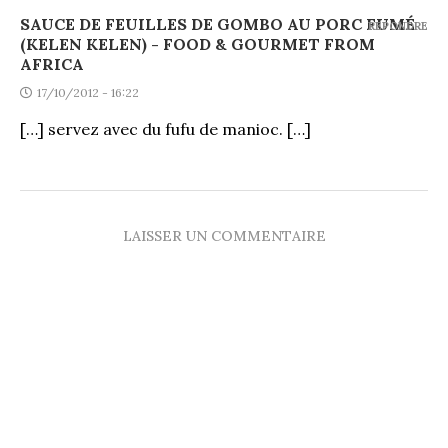
SAUCE DE FEUILLES DE GOMBO AU PORC FUMÉ
REPONDRE
(KELEN KELEN) - FOOD & GOURMET FROM
AFRICA
17/10/2012 - 16:22
[…] servez avec du fufu de manioc. […]
LAISSER UN COMMENTAIRE