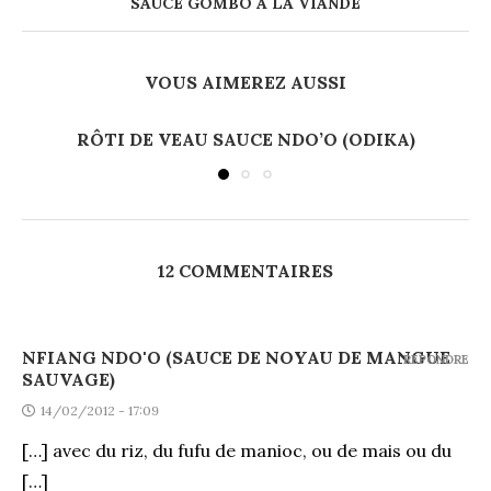
SAUCE GOMBO À LA VIANDE
VOUS AIMEREZ AUSSI
RÔTI DE VEAU SAUCE NDO’O (ODIKA)
12 COMMENTAIRES
NFIANG NDO'O (SAUCE DE NOYAU DE MANGUE
REPONDRE
SAUVAGE)
14/02/2012 - 17:09
[…] avec du riz, du fufu de manioc, ou de mais ou du
[…]