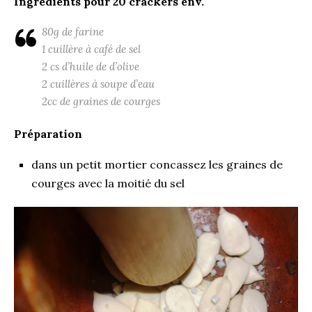
Ingrédients pour 20 crackers env.
80g de farine
1 cuillère à café de sel
2 cs d’huile de d’olive
2 cuillères à soupe d’eau
2cc de graines de courges
Préparation
dans un petit mortier concassez les graines de
courges avec la moitié du sel