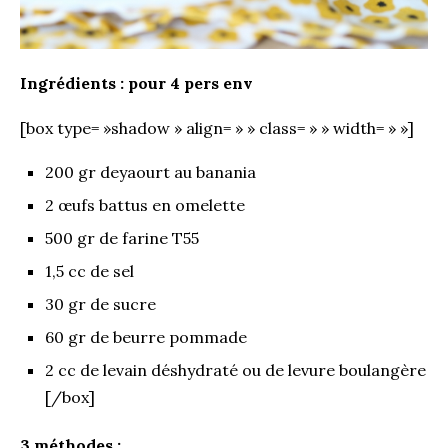
Ingrédients : pour 4 pers env
[box type= »shadow » align= » » class= » » width= » »]
200 gr de
yaourt au banania
2 œufs battus en omelette
500 gr de farine T55
1,5 cc de sel
30 gr de sucre
60 gr de beurre pommade
2 cc de levain déshydraté ou de levure boulangère
[/box]
3 méthodes :