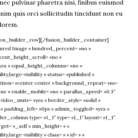
onec pulvinar pharetra nisi, finibus euismod
enim quis orci sollicitudin tincidunt non eu
lorem.
ion_builder_row][/fusion_builder_container]
tured Image » hundred_percent= »no »
ent_height_scroll= »no »
es » equal_height_columns= »no »
ty,large-visibility » status= »published »
ition= »center center » background_repeat= »no-
ne » enable_mobile= »no » parallax_speed= »0.3″
 video_mute= »yes » border_style= »solid »
» padding_left= »0px » admin_toggled= »yes »
der_column type= »1_1″ type= »1_1″ layout= »1_1″
rget= »_self » min_height= » »
y,large-visibility » class= » » id= » »