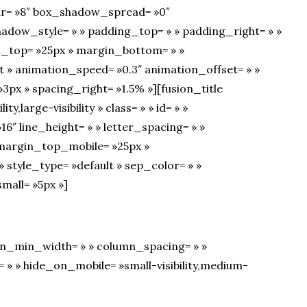
r= »8″ box_shadow_spread= »0″
adow_style= » » padding_top= » » padding_right= » »
n_top= »25px » margin_bottom= » »
t » animation_speed= »0.3″ animation_offset= » »
 »3px » spacing_right= »1.5% »][fusion_title
y,large-visibility » class= » » id= » »
16″ line_height= » » letter_spacing= » »
margin_top_mobile= »25px »
style_type= »default » sep_color= » »
all= »5px »]
umn_min_width= » » column_spacing= » »
r= » » hide_on_mobile= »small-visibility,medium-