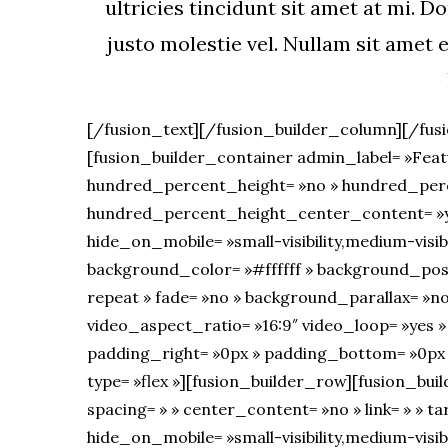
ultricies tincidunt sit amet at mi. D
justo molestie vel. Nullam sit amet 
[/fusion_text][/fusion_builder_column][/fus
[fusion_builder_container admin_label= »Fea
hundred_percent_height= »no » hundred_perc
hundred_percent_height_center_content= »y
hide_on_mobile= »small-visibility,medium-visibili
background_color= »#ffffff » background_pos
repeat » fade= »no » background_parallax= »no
video_aspect_ratio= »16:9″ video_loop= »yes »
padding_right= »0px » padding_bottom= »0px 
type= »flex »][fusion_builder_row][fusion_buil
spacing= » » center_content= »no » link= » » ta
hide_on_mobile= »small-visibility,medium-visibilit