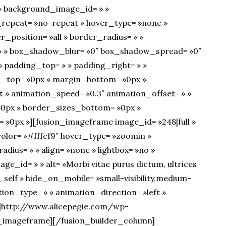
» background_image_id= » »
_repeat= »no-repeat » hover_type= »none »
r_position= »all » border_radius= » »
 » box_shadow_blur= »0″ box_shadow_spread= »0″
 padding_top= » » padding_right= » »
n_top= »0px » margin_bottom= »0px »
t » animation_speed= »0.3″ animation_offset= » »
= »0px » border_sizes_bottom= »0px »
= »0px »][fusion_imageframe image_id= »248|full »
ecolor= »#fffcf9″ hover_type= »zoomin »
dius= » » align= »none » lightbox= »no »
age_id= » » alt= »Morbi vitae purus dictum, ultrices
= »_self » hide_on_mobile= »small-visibility,medium-
nimation_type= » » animation_direction= »left »
»]http://www.alicepegie.com/wp-
_imageframe][/fusion_builder_column]