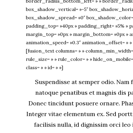
border_radius_bottom_left= » » border_radi
box_shadow_vertical= »-5″ box_shadow_horiz
box_shadow_spread= »0″ box_shadow_color= »
padding_top= »40px » padding_right= »5% » p
margin_top= »0px » margin_bottom= »0px » ani
animation_speed= »0.3″ animation_offset= » » l
[fusion_text columns= » » column_min_width= »
rule_size= » » rule_color= » » hide_on_mobile= »s
class= » » id= » »]
Suspendisse at semper odio. Nam fr
natoque penatibus et magnis dis pa
Donec tincidunt posuere ornare. Phase
Integer vitae elementum ex. Sed portti
facilisis nulla, id dignissim orci le