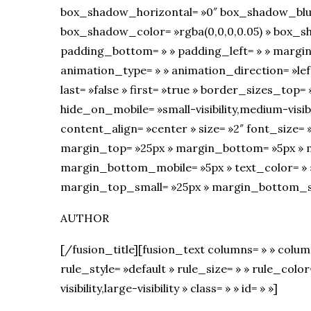
box_shadow_horizontal= »0″ box_shadow_blu
box_shadow_color= »rgba(0,0,0,0.05) » box_sh
padding_bottom= » » padding_left= » » margi
animation_type= » » animation_direction= »lef
last= »false » first= »true » border_sizes_top=
hide_on_mobile= »small-visibility,medium-visibilit
content_align= »center » size= »2″ font_size= »
margin_top= »25px » margin_bottom= »5px » 
margin_bottom_mobile= »5px » text_color= » » 
margin_top_small= »25px » margin_bottom_sm
AUTHOR
[/fusion_title][fusion_text columns= » » col
rule_style= »default » rule_size= » » rule_colo
visibility,large-visibility » class= » » id= » »]