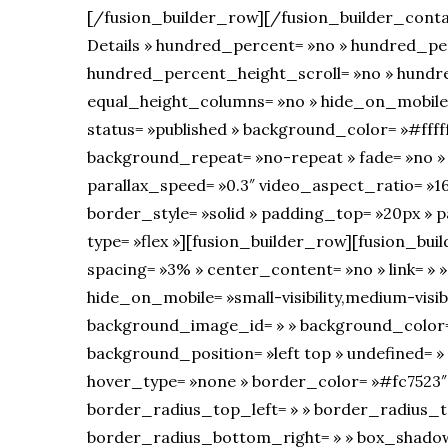
[/fusion_builder_row][/fusion_builder_conta
Details » hundred_percent= »no » hundred_pe
hundred_percent_height_scroll= »no » hundr
equal_height_columns= »no » hide_on_mobile= »sm
status= »published » background_color= »#ffff
background_repeat= »no-repeat » fade= »no »
parallax_speed= »0.3″ video_aspect_ratio= »16
border_style= »solid » padding_top= »20px »
type= »flex »][fusion_builder_row][fusion_bui
spacing= »3% » center_content= »no » link= » »
hide_on_mobile= »small-visibility,medium-visibilit
background_image_id= » » background_color=
background_position= »left top » undefined= 
hover_type= »none » border_color= »#fc7523″ 
border_radius_top_left= » » border_radius_t
border_radius_bottom_right= » » box_shadow