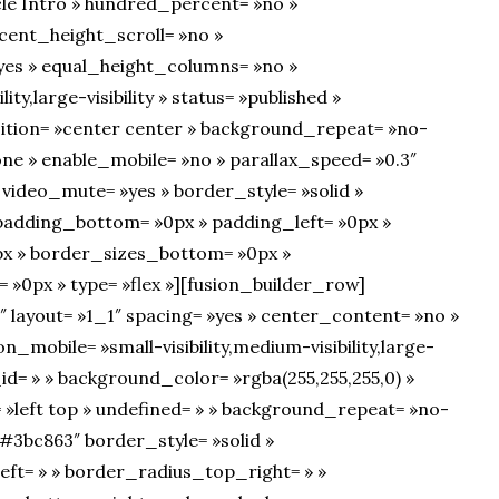
cle Intro » hundred_percent= »no »
ent_height_scroll= »no »
es » equal_height_columns= »no »
ty,large-visibility » status= »published »
ition= »center center » background_repeat= »no-
ne » enable_mobile= »no » parallax_speed= »0.3″
 video_mute= »yes » border_style= »solid »
padding_bottom= »0px » padding_left= »0px »
px » border_sizes_bottom= »0px »
 »0px » type= »flex »][fusion_builder_row]
″ layout= »1_1″ spacing= »yes » center_content= »no »
on_mobile= »small-visibility,medium-visibility,large-
e_id= » » background_color= »rgba(255,255,255,0) »
»left top » undefined= » » background_repeat= »no-
#3bc863″ border_style= »solid »
ft= » » border_radius_top_right= » »