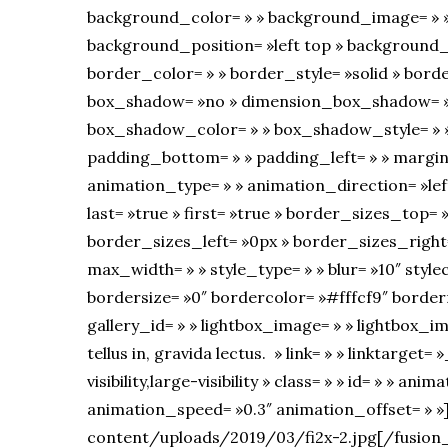
background_color= » » background_image= » 
background_position= »left top » background
border_color= » » border_style= »solid » borde
box_shadow= »no » dimension_box_shadow= »
box_shadow_color= » » box_shadow_style= » »
padding_bottom= » » padding_left= » » margi
animation_type= » » animation_direction= »lef
last= »true » first= »true » border_sizes_top
border_sizes_left= »0px » border_sizes_right
max_width= » » style_type= » » blur= »10″ styl
bordersize= »0″ bordercolor= »#fffcf9″ borderra
gallery_id= » » lightbox_image= » » lightbox_im
tellus in, gravida lectus. » link= » » linktarget
visibility,large-visibility » class= » » id= » » a
animation_speed= »0.3″ animation_offset= » 
content/uploads/2019/03/fi2x-2.jpg[/fusion