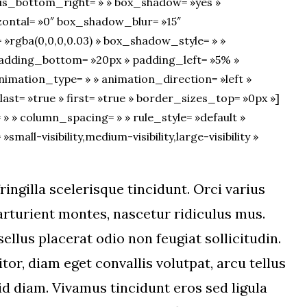
us_bottom_right= » » box_shadow= »yes »
ontal= »0″ box_shadow_blur= »15″
rgba(0,0,0,0.03) » box_shadow_style= » »
adding_bottom= »20px » padding_left= »5% »
mation_type= » » animation_direction= »left »
ast= »true » first= »true » border_sizes_top= »0px »]
 » column_spacing= » » rule_style= »default »
mall-visibility,medium-visibility,large-visibility »
ingilla scelerisque tincidunt. Orci varius
rturient montes, nascetur ridiculus mus.
llus placerat odio non feugiat sollicitudin.
tor, diam eget convallis volutpat, arcu tellus
o id diam. Vivamus tincidunt eros sed ligula