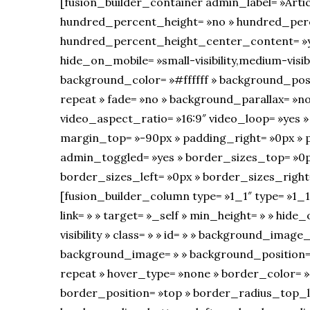
[fusion_builder_container admin_label= »Arti
hundred_percent_height= »no » hundred_perc
hundred_percent_height_center_content= »y
hide_on_mobile= »small-visibility,medium-visibili
background_color= »#ffffff » background_pos
repeat » fade= »no » background_parallax= »no
video_aspect_ratio= »16:9″ video_loop= »yes »
margin_top= »-90px » padding_right= »0px » 
admin_toggled= »yes » border_sizes_top= »0
border_sizes_left= »0px » border_sizes_right=
[fusion_builder_column type= »1_1″ type= »1_1
link= » » target= »_self » min_height= » » hide_
visibility » class= » » id= » » background_imag
background_image= » » background_position= 
repeat » hover_type= »none » border_color= »
border_position= »top » border_radius_top_le