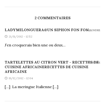
2 COMMENTAIRES
LADYMILONGUERA@UN SIPHON FON FON...
REPONDRE
21/11/2012 - 12:52
J’en croquerais bien une ou deux…
TARTELETTES AU CITRON VERT - RECETTES DE
REPONDRE
CUISINE AFRICAINERECETTES DE CUISINE
AFRICAINE
19/12/2012 - 12:04
[…] La meringue Italienne […]