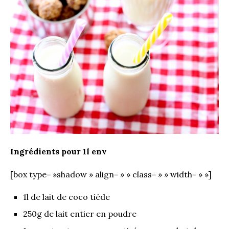
Ingrédients pour 1l env
[box type= »shadow » align= » » class= » » width= » »]
1l de lait de coco tiède
250g de lait entier en poudre