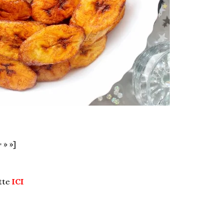
 » »]
tte
ICI