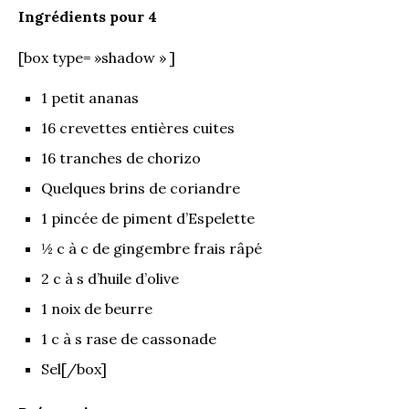
Ingrédients pour 4
[box type= »shadow » ]
1 petit ananas
16 crevettes entières cuites
16 tranches de chorizo
Quelques brins de coriandre
1 pincée de piment d’Espelette
½ c à c de gingembre frais râpé
2 c à s d’huile d’olive
1 noix de beurre
1 c à s rase de cassonade
Sel[/box]