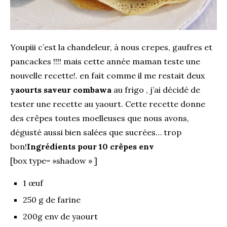
Youpiii c’est la chandeleur, à nous crepes, gaufres et
pancackes !!!! mais cette année maman teste une
nouvelle recette!. en fait comme il me restait deux
yaourts saveur combawa
au frigo , j’ai décidé de
tester une recette au yaourt. Cette recette donne
des crêpes toutes moelleuses que nous avons,
dégusté aussi bien salées que sucrées… trop
bon!
Ingrédients pour 10 crêpes env
[box type= »shadow » ]
1 œuf
250 g de farine
200g env de yaourt