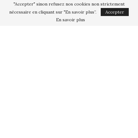
"Accepter" sinon refusez nos cookies non strictement
nécessaire en cliquant sur "En savoir plus”.
Accepter
En savoir plus
Frites de Patate douce au four