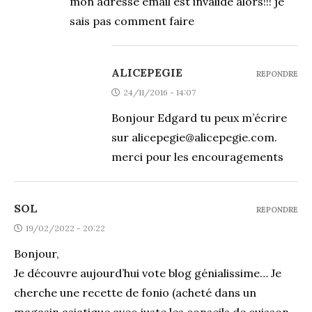
mon adresse email est invalide alors!!! je
sais pas comment faire
ALICEPEGIE
REPONDRE
24/11/2016 - 14:07
Bonjour Edgard tu peux m’écrire
sur
alicepegie@alicepegie.com
.
merci pour les encouragements
SOL
REPONDRE
19/02/2022 - 20:22
Bonjour,
Je découvre aujourd’hui vote blog génialissime… Je
cherche une recette de fonio (acheté dans un